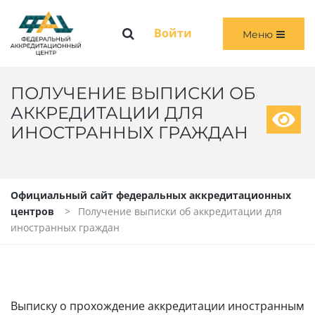
Меню
Войти
Меню
ГЛАВНАЯ
ОБЩАЯ ИНФОРМАЦИЯ
ПОЛУЧЕНИЕ ВЫПИСКИ ОБ
АККРЕДИТАЦИИ ДЛЯ
ПЕРВИЧНАЯ И ПЕРВИЧНАЯ СПЕЦИАЛИЗИРОВАННАЯ АККРЕДИТАЦИЯ
ИНОСТРАННЫХ ГРАЖДАН
ПЕРИОДИЧЕСКАЯ АККРЕДИТАЦИЯ
ЧЛЕНАМ АККРЕДИТАЦИОННЫХ КОМИССИЙ
Официальный сайт федеральных аккредитационных
центров
Получение выписки об аккредитации для
ВОЙТИ
иностранных граждан
Выписку о прохождение аккредитации иностранным