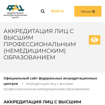
Меню
Войти
Меню
ГЛАВНАЯ
ОБЩАЯ ИНФОРМАЦИЯ
АККРЕДИТАЦИЯ ЛИЦ С
ВЫСШИМ
ПЕРВИЧНАЯ И ПЕРВИЧНАЯ СПЕЦИАЛИЗИРОВАННАЯ АККРЕДИТАЦИЯ
ПРОФЕССИОНАЛЬНЫМ
(НЕМЕДИЦИНСКИМ)
ПЕРИОДИЧЕСКАЯ АККРЕДИТАЦИЯ
ОБРАЗОВАНИЕМ
ЧЛЕНАМ АККРЕДИТАЦИОННЫХ КОМИССИЙ
ВОЙТИ
Официальный сайт федеральных аккредитационных
центров
Аккредитация лиц с высшим
профессиональным (немедицинским) образованием
АККРЕДИТАЦИЯ ЛИЦ С ВЫСШИМ