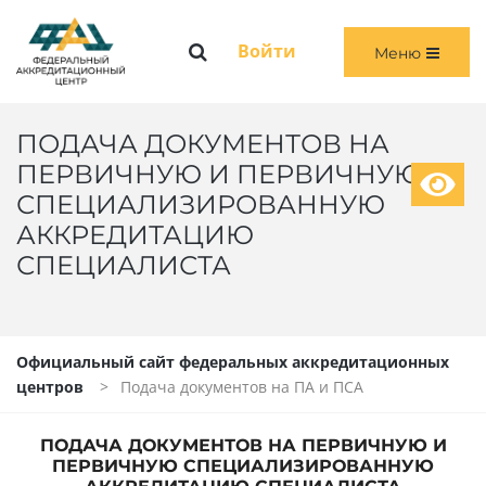
Меню
Войти
Меню
ГЛАВНАЯ
ОБЩАЯ ИНФОРМАЦИЯ
ПОДАЧА ДОКУМЕНТОВ НА
ПЕРВИЧНУЮ И ПЕРВИЧНУЮ
ПЕРВИЧНАЯ И ПЕРВИЧНАЯ СПЕЦИАЛИЗИРОВАННАЯ АККРЕДИТАЦИЯ
СПЕЦИАЛИЗИРОВАННУЮ
АККРЕДИТАЦИЮ
ПЕРИОДИЧЕСКАЯ АККРЕДИТАЦИЯ
СПЕЦИАЛИСТА
ЧЛЕНАМ АККРЕДИТАЦИОННЫХ КОМИССИЙ
ВОЙТИ
Официальный сайт федеральных аккредитационных
центров
Подача документов на ПА и ПСА
ПОДАЧА ДОКУМЕНТОВ НА ПЕРВИЧНУЮ И
ПЕРВИЧНУЮ СПЕЦИАЛИЗИРОВАННУЮ