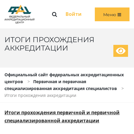
Меню
Войти
Меню
ГЛАВНАЯ
ОБЩАЯ ИНФОРМАЦИЯ
ИТОГИ ПРОХОЖДЕНИЯ
АККРЕДИТАЦИИ
ПЕРВИЧНАЯ И ПЕРВИЧНАЯ СПЕЦИАЛИЗИРОВАННАЯ АККРЕДИТАЦИЯ
ПЕРИОДИЧЕСКАЯ АККРЕДИТАЦИЯ
Официальный сайт федеральных аккредитационных
центров
Первичная и первичная
ЧЛЕНАМ АККРЕДИТАЦИОННЫХ КОМИССИЙ
специализированная аккредитация специалистов
Итоги прохождения аккредитации
ВОЙТИ
Итоги прохождения первичной и первичной
специализированной аккредитации