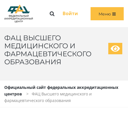
Меню
Войти
Меню
ГЛАВНАЯ
ОБЩАЯ ИНФОРМАЦИЯ
ФАЦ ВЫСШЕГО
МЕДИЦИНСКОГО И
ПЕРВИЧНАЯ И ПЕРВИЧНАЯ СПЕЦИАЛИЗИРОВАННАЯ АККРЕДИТАЦИЯ
ФАРМАЦЕВТИЧЕСКОГО
ОБРАЗОВАНИЯ
ПЕРИОДИЧЕСКАЯ АККРЕДИТАЦИЯ
ЧЛЕНАМ АККРЕДИТАЦИОННЫХ КОМИССИЙ
Официальный сайт федеральных аккредитационных
ВОЙТИ
центров
ФАЦ Высшего медицинского и
фармацевтического образования