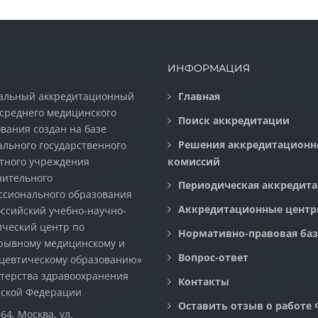
ИНФОРМАЦИЯ
альный аккредитационный
Главная
среднего медицинского
Поиск аккредитации
вания создан на базе
Решения аккредитацион
льного государственного
тного учреждения
комиссий
нительного
Периодическая аккредит
ссионального образования
Аккредитационные цент
ссийский учебно-научно-
ческий центр по
Нормативно-правовая баз
рывному медицинскому и
Вопрос-ответ
цевтическому образованию»
терства здравоохранения
Контакты
йской Федерации
Оставить отзыв о работе
64, Москва, ул.