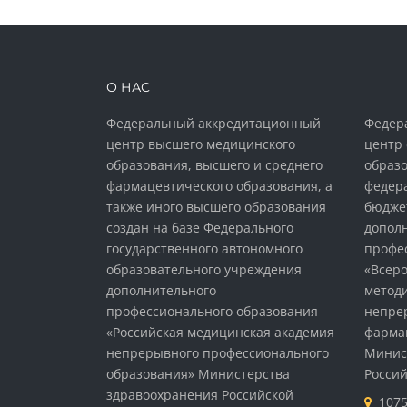
О НАС
Федеральный аккредитационный
Федер
центр высшего медицинского
центр 
образования, высшего и среднего
образо
фармацевтического образования, а
федера
также иного высшего образования
бюдже
создан на базе Федерального
допол
государственного автономного
профе
образовательного учреждения
«Всеро
дополнительного
методи
профессионального образования
непре
«Российская медицинская академия
фарма
непрерывного профессионального
Минис
образования» Министерства
Росси
здравоохранения Российской
1075