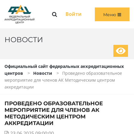
Меню
Войти
Меню
ГЛАВНАЯ
ОБЩАЯ ИНФОРМАЦИЯ
НОВОСТИ
ПЕРВИЧНАЯ И ПЕРВИЧНАЯ СПЕЦИАЛИЗИРОВАННАЯ АККРЕДИТАЦИЯ
Официальный сайт федеральных аккредитационных
ПЕРИОДИЧЕСКАЯ АККРЕДИТАЦИЯ
центров
Новости
Проведено образовательное
мероприятие для членов АК Методическим центром
ЧЛЕНАМ АККРЕДИТАЦИОННЫХ КОМИССИЙ
аккредитации
ВОЙТИ
ПРОВЕДЕНО ОБРАЗОВАТЕЛЬНОЕ
МЕРОПРИЯТИЕ ДЛЯ ЧЛЕНОВ АК
МЕТОДИЧЕСКИМ ЦЕНТРОМ
АККРЕДИТАЦИИ
23.06.2025 09:00:00