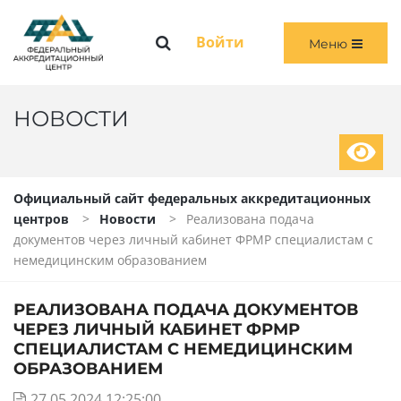
Меню
Войти
Меню
ГЛАВНАЯ
ОБЩАЯ ИНФОРМАЦИЯ
НОВОСТИ
ПЕРВИЧНАЯ И ПЕРВИЧНАЯ СПЕЦИАЛИЗИРОВАННАЯ АККРЕДИТАЦИЯ
Официальный сайт федеральных аккредитационных
ПЕРИОДИЧЕСКАЯ АККРЕДИТАЦИЯ
центров
Новости
Реализована подача
документов через личный кабинет ФРМР специалистам с
ЧЛЕНАМ АККРЕДИТАЦИОННЫХ КОМИССИЙ
немедицинским образованием
ВОЙТИ
РЕАЛИЗОВАНА ПОДАЧА ДОКУМЕНТОВ
ЧЕРЕЗ ЛИЧНЫЙ КАБИНЕТ ФРМР
СПЕЦИАЛИСТАМ С НЕМЕДИЦИНСКИМ
ОБРАЗОВАНИЕМ
27.05.2024 12:25:00