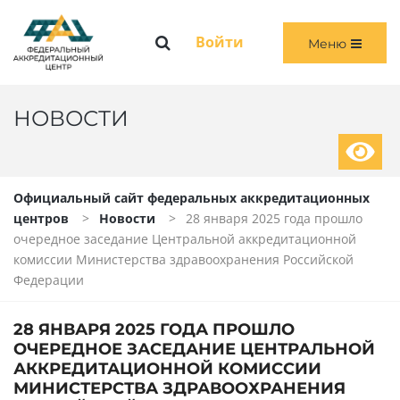
Меню
Войти
Меню
ГЛАВНАЯ
ОБЩАЯ ИНФОРМАЦИЯ
НОВОСТИ
ПЕРВИЧНАЯ И ПЕРВИЧНАЯ СПЕЦИАЛИЗИРОВАННАЯ АККРЕДИТАЦИЯ
Официальный сайт федеральных аккредитационных
ПЕРИОДИЧЕСКАЯ АККРЕДИТАЦИЯ
центров
Новости
28 января 2025 года прошло
очередное заседание Центральной аккредитационной
ЧЛЕНАМ АККРЕДИТАЦИОННЫХ КОМИССИЙ
комиссии Министерства здравоохранения Российской
Федерации
ВОЙТИ
28 ЯНВАРЯ 2025 ГОДА ПРОШЛО
ОЧЕРЕДНОЕ ЗАСЕДАНИЕ ЦЕНТРАЛЬНОЙ
АККРЕДИТАЦИОННОЙ КОМИССИИ
МИНИСТЕРСТВА ЗДРАВООХРАНЕНИЯ