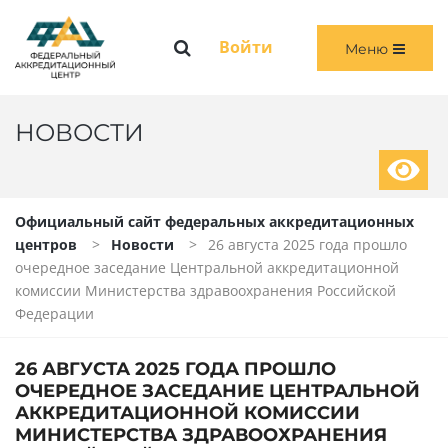
Меню
Войти
Меню
ГЛАВНАЯ
ОБЩАЯ ИНФОРМАЦИЯ
НОВОСТИ
ПЕРВИЧНАЯ И ПЕРВИЧНАЯ СПЕЦИАЛИЗИРОВАННАЯ АККРЕДИТАЦИЯ
Официальный сайт федеральных аккредитационных
ПЕРИОДИЧЕСКАЯ АККРЕДИТАЦИЯ
центров
Новости
26 августа 2025 года прошло
очередное заседание Центральной аккредитационной
ЧЛЕНАМ АККРЕДИТАЦИОННЫХ КОМИССИЙ
комиссии Министерства здравоохранения Российской
Федерации
ВОЙТИ
26 АВГУСТА 2025 ГОДА ПРОШЛО
ОЧЕРЕДНОЕ ЗАСЕДАНИЕ ЦЕНТРАЛЬНОЙ
АККРЕДИТАЦИОННОЙ КОМИССИИ
МИНИСТЕРСТВА ЗДРАВООХРАНЕНИЯ