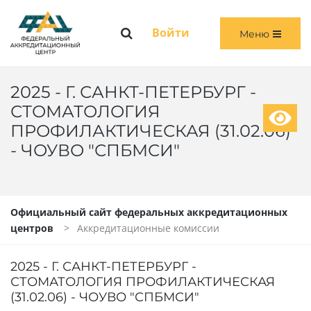
Меню
Войти
Меню
ГЛАВНАЯ
ОБЩАЯ ИНФОРМАЦИЯ
2025 - Г. САНКТ-ПЕТЕРБУРГ -
СТОМАТОЛОГИЯ
ПЕРВИЧНАЯ И ПЕРВИЧНАЯ СПЕЦИАЛИЗИРОВАННАЯ АККРЕДИТАЦИЯ
ПРОФИЛАКТИЧЕСКАЯ (31.02.06)
- ЧОУВО "СПБМСИ"
ПЕРИОДИЧЕСКАЯ АККРЕДИТАЦИЯ
ЧЛЕНАМ АККРЕДИТАЦИОННЫХ КОМИССИЙ
Официальный сайт федеральных аккредитационных
ВОЙТИ
центров
Аккредитационные комиссии
2025 - Г. САНКТ-ПЕТЕРБУРГ -
СТОМАТОЛОГИЯ ПРОФИЛАКТИЧЕСКАЯ
(31.02.06) - ЧОУВО "СПБМСИ"