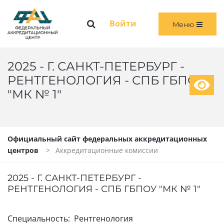
Меню
Войти
Меню
ГЛАВНАЯ
ОБЩАЯ ИНФОРМАЦИЯ
2025 - Г. САНКТ-ПЕТЕРБУРГ -
РЕНТГЕНОЛОГИЯ - СПБ ГБПОУ
ПЕРВИЧНАЯ И ПЕРВИЧНАЯ СПЕЦИАЛИЗИРОВАННАЯ АККРЕДИТАЦИЯ
"МК № 1"
ПЕРИОДИЧЕСКАЯ АККРЕДИТАЦИЯ
ЧЛЕНАМ АККРЕДИТАЦИОННЫХ КОМИССИЙ
Официальный сайт федеральных аккредитационных
центров
Аккредитационные комиссии
ВОЙТИ
2025 - Г. САНКТ-ПЕТЕРБУРГ -
РЕНТГЕНОЛОГИЯ - СПБ ГБПОУ "МК № 1"
Специальность: Рентгенология