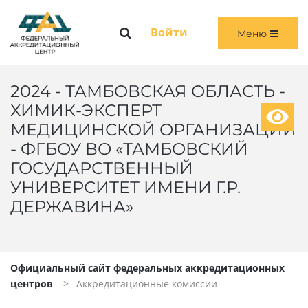
Меню
Войти
Меню
ГЛАВНАЯ
ОБЩАЯ ИНФОРМАЦИЯ
2024 - ТАМБОВСКАЯ ОБЛАСТЬ -
ХИМИК-ЭКСПЕРТ
ПЕРВИЧНАЯ И ПЕРВИЧНАЯ СПЕЦИАЛИЗИРОВАННАЯ АККРЕДИТАЦИЯ
МЕДИЦИНСКОЙ ОРГАНИЗАЦИИ
- ФГБОУ ВО «ТАМБОВСКИЙ
ПЕРИОДИЧЕСКАЯ АККРЕДИТАЦИЯ
ГОСУДАРСТВЕННЫЙ
УНИВЕРСИТЕТ ИМЕНИ Г.Р.
ЧЛЕНАМ АККРЕДИТАЦИОННЫХ КОМИССИЙ
ДЕРЖАВИНА»
ВОЙТИ
Официальный сайт федеральных аккредитационных
центров
Аккредитационные комиссии