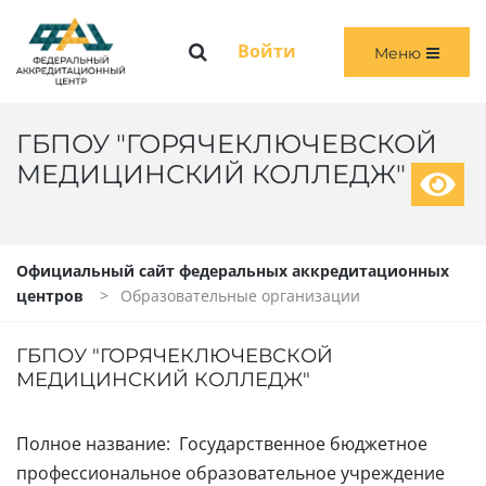
Меню
Войти
Меню
ГЛАВНАЯ
ОБЩАЯ ИНФОРМАЦИЯ
ГБПОУ "ГОРЯЧЕКЛЮЧЕВСКОЙ
МЕДИЦИНСКИЙ КОЛЛЕДЖ"
ПЕРВИЧНАЯ И ПЕРВИЧНАЯ СПЕЦИАЛИЗИРОВАННАЯ АККРЕДИТАЦИЯ
ПЕРИОДИЧЕСКАЯ АККРЕДИТАЦИЯ
Официальный сайт федеральных аккредитационных
центров
Образовательные организации
ЧЛЕНАМ АККРЕДИТАЦИОННЫХ КОМИССИЙ
ВОЙТИ
ГБПОУ "ГОРЯЧЕКЛЮЧЕВСКОЙ
МЕДИЦИНСКИЙ КОЛЛЕДЖ"
Полное название: Государственное бюджетное
профессиональное образовательное учреждение