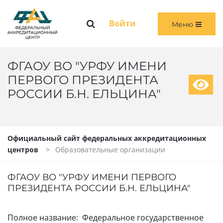
Меню
Войти
Меню
ГЛАВНАЯ
ОБЩАЯ ИНФОРМАЦИЯ
ФГАОУ ВО "УРФУ ИМЕНИ
ПЕРВОГО ПРЕЗИДЕНТА
ПЕРВИЧНАЯ И ПЕРВИЧНАЯ СПЕЦИАЛИЗИРОВАННАЯ АККРЕДИТАЦИЯ
РОССИИ Б.Н. ЕЛЬЦИНА"
ПЕРИОДИЧЕСКАЯ АККРЕДИТАЦИЯ
ЧЛЕНАМ АККРЕДИТАЦИОННЫХ КОМИССИЙ
Официальный сайт федеральных аккредитационных
центров
Образовательные организации
ВОЙТИ
ФГАОУ ВО "УРФУ ИМЕНИ ПЕРВОГО
ПРЕЗИДЕНТА РОССИИ Б.Н. ЕЛЬЦИНА"
Полное название: Федеральное государственное